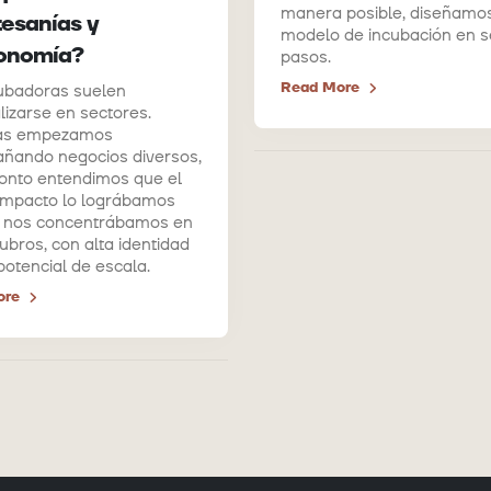
manera posible, diseñamo
tesanías y
modelo de incubación en s
ronomía?
pasos.
Read More
ubadoras suelen
lizarse en sectores.
as empezamos
ñando negocios diversos,
onto entendimos que el
impacto lo lográbamos
 nos concentrábamos en
ubros, con alta identidad
 potencial de escala.
ore