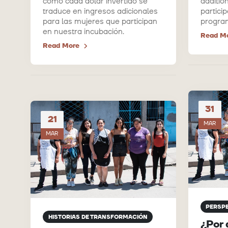
cómo cada dólar invertido se
additio
traduce en ingresos adicionales
particip
para las mujeres que participan
progra
en nuestra incubación.
Read M
Read More
31
21
MAR
MAR
PERSP
HISTORIAS DE TRANSFORMACIÓN
¿Por 