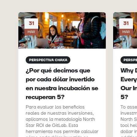
31
31
MAR
MAR
PERSPECTIVA CHAKA
PERSP
¿Por qué decimos que
Why 
por cada dólar invertido
Every
en nuestra incubación se
Our I
recuperan 5?
5?
Para evaluar los beneficios
To asse
reales de nuestras inversiones,
investm
aplicamos la metodología North
North S
Star ROI de GitLab. Esta
tool he
herramienta nos permite calcular
dollar 