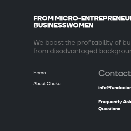
FROM MICRO-ENTREPRENEU
BUSINESSWOMEN
We boost the profitability of 
from disadvantaged backgrou
Contact
Home
About Chaka
info@fundacio
Frequently As
Questions