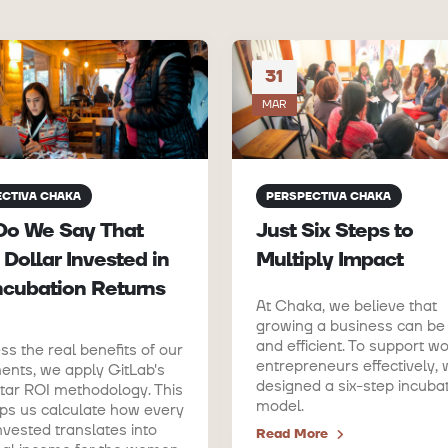
31
MAR
ECTIVA CHAKA
PERSPECTIVA CHAKA
Do We Say That
Just Six Steps to
 Dollar Invested in
Multiply Impact
ncubation Returns
At Chaka, we believe that
growing a business can be
and efficient. To support 
ss the real benefits of our
entrepreneurs effectively,
ents, we apply GitLab's
designed a six-step incuba
tar ROI methodology. This
model.
lps us calculate how every
invested translates into
Read More