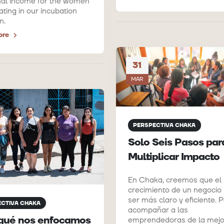
nal income for the women
ating in our incubation
m.
ore
31
MAR
PERSPECTIVA CHAKA
Solo Seis Pasos par
Multiplicar Impacto
En Chaka, creemos que el
crecimiento de un negocio
ser más claro y eficiente. 
ECTIVA CHAKA
acompañar a las
qué nos enfocamos
emprendedoras de la mejo