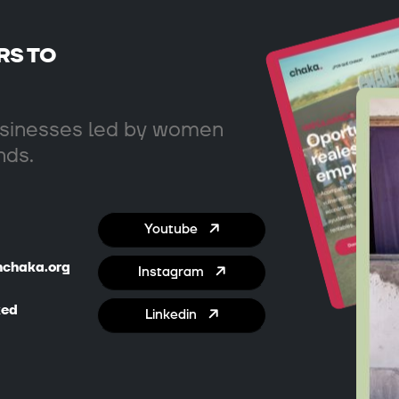
RS TO
businesses led by women
nds.
Youtube
nchaka.org
Instagram
ked
Linkedin