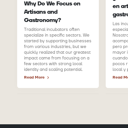
Why Do We Focus on
en ar
Artisans and
gast
Gastronomy?
Las inc
Traditional incubators often
especia
specialize in specific sectors. We
Nosotr
started by supporting businesses
acompa
from various industries, but we
pero pr
quickly realized that our greatest
mayor 
impact came from focusing on a
cuando
few sectors with strong local
pocos r
identity and scaling potential.
local y
Read More
Read M